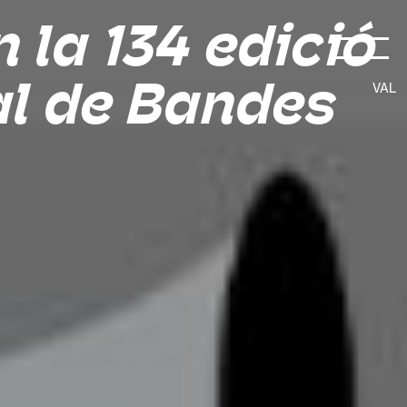
 la 134 edició
al de Bandes
VAL