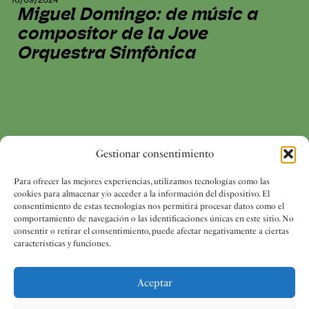
Miguel Domingo: de músic a
compositor de la Jove
Orquestra Simfònica
Gestionar consentimiento
Para ofrecer las mejores experiencias, utilizamos tecnologías como las
cookies para almacenar y/o acceder a la información del dispositivo. El
consentimiento de estas tecnologías nos permitirá procesar datos como el
comportamiento de navegación o las identificaciones únicas en este sitio. No
consentir o retirar el consentimiento, puede afectar negativamente a ciertas
características y funciones.
06/09/2024
Celia Torà: «Continuaré
Aceptar
buscant èxits perquè es