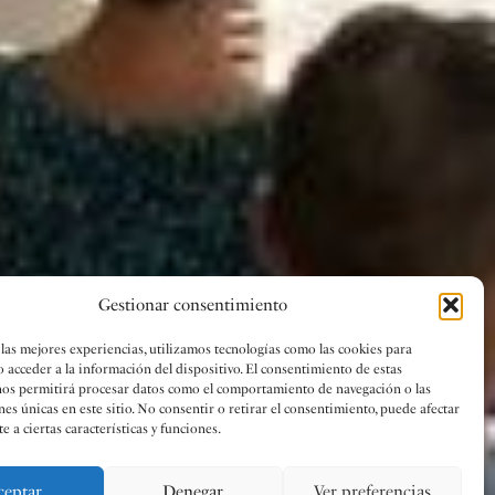
Gestionar consentimiento
 las mejores experiencias, utilizamos tecnologías como las cookies para
o acceder a la información del dispositivo. El consentimiento de estas
nos permitirá procesar datos como el comportamiento de navegación o las
nes únicas en este sitio. No consentir o retirar el consentimiento, puede afectar
 a ciertas características y funciones.
ceptar
Denegar
Ver preferencias