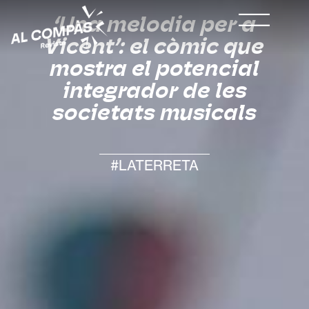
‘Una melodia per a
Vicent’: el còmic que
mostra el potencial
integrador de les
societats musicals
#LATERRETA