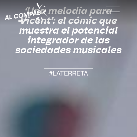
‘Una melodía para
Vicent’: el cómic que
muestra el potencial
integrador de las
sociedades musicales
#LATERRETA