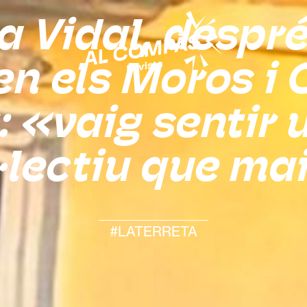
 Vidal, despré
en els Moros i 
: «vaig sentir 
·lectiu que ma
#LATERRETA