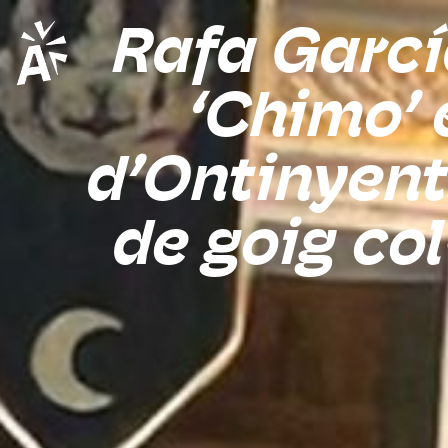
Rafa García
‘Chimo’ 
d’Ontinyent
de goig col