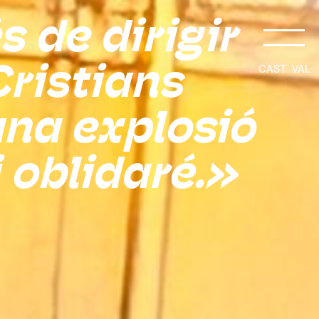
s de dirigir
Cristians
CAST
VAL
una explosió
i oblidaré.»