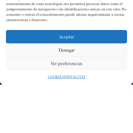
consentimiento de estas tecnologías nos permitirá procesar datos como el
comportamiento de navegación o las identificaciones únicas en este sitio. No
consentir o retirar el consentimiento, puede afectar negativamente a ciertas
características y funciones.
Aceptar
Denegar
Ver preferencias
COOKIES
PRIVACITAT
Redacció
20 AG 2024
#LATERRETA
COMPARTIR:
El 14 d’agost de 2024, la Fira d’Agost de Xàtiva va començar
amb un concert inaugural memorable, dirigit pel reconegut