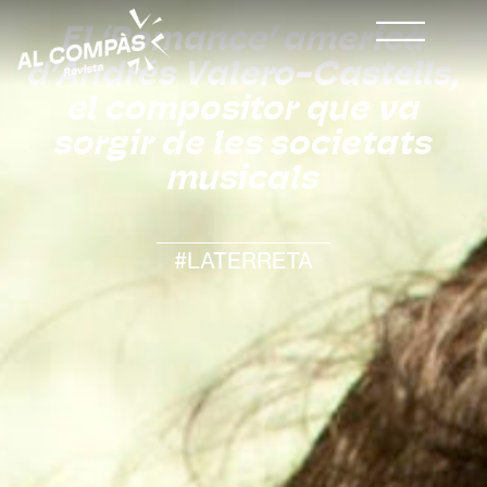
El ‘Romance’ americà
d’Andrés Valero-Castells,
el compositor que va
sorgir de les societats
musicals
#LATERRETA