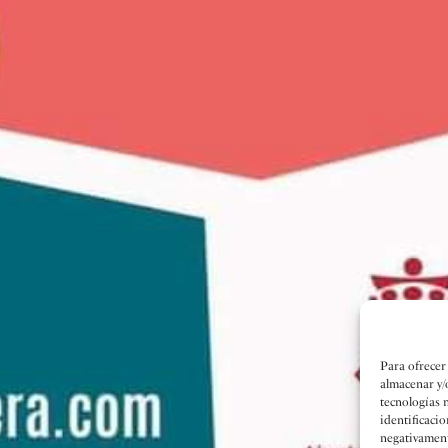
Para ofrecer
almacenar y/
tecnologías 
identificacio
negativamente