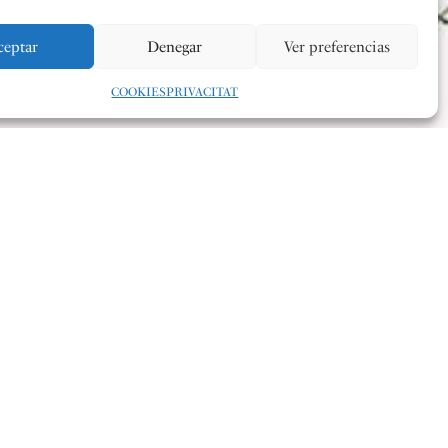
ceptar
Denegar
Ver preferencias
COOKIES
PRIVACITAT
a les 11:30, a l’Auditori Municipal, la Banda Jove de
tuarà dins del Cicle de Concerts d’Hivern de l’Ajuntament
Dunia Pérez Alcaraz, la Banda Jove interpretarà
Agüero
, de
, de Tomàs Simón i amb Laia Conde Díaz com a trompa
do Nogueroles i amb Isidre Moncho Lozar com a tuba
t
, de Steven Reineke.