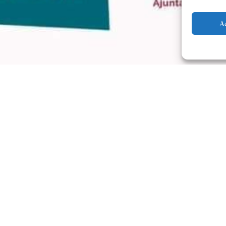
A
El proper diumenge 4 de febrer 
l’Ateneo Musical de Cullera ac
de Cullera.
Amb la batuta de la directora 
José Franco i Ribate;
Hornland
solista;
Harvey’s Tuba
, d’Eduar
solista; i
The Witch and the Sain