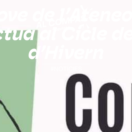
ove de l’Ateneo
ctua al Cicle d
d’Hivern
#NOTÍCIES