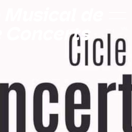
 Musical de
e Concerts
VAL