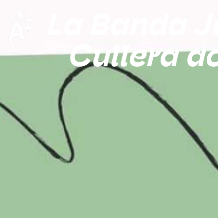
La Banda J
Cullera a