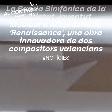
La Banda Simfònica de la
Societat Joventut
Musical d’Albal estrena
‘Renaissance’, una obra
innovadora de dos
compositors valencians
#NOTÍCIES