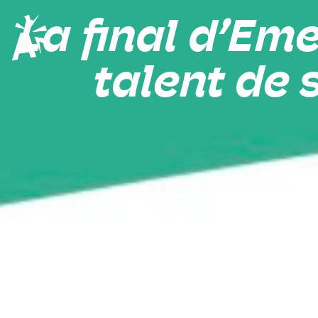
La final d’Em
talent de 