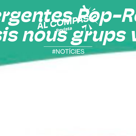
ergentes Pop-R
sis nous grups
#NOTÍCIES