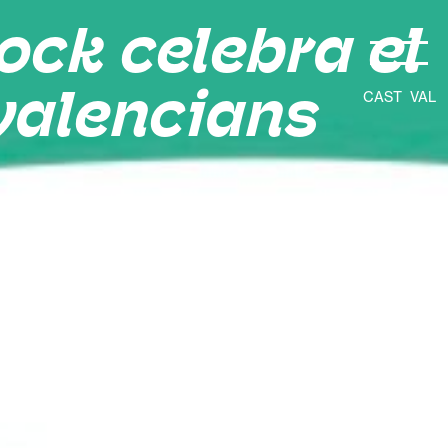
ock celebra el
 valencians
CAST
VAL