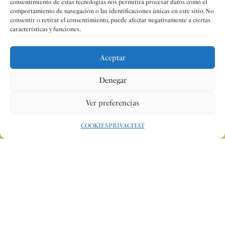
consentimiento de estas tecnologías nos permitirá procesar datos como el
comportamiento de navegación o las identificaciones únicas en este sitio. No
consentir o retirar el consentimiento, puede afectar negativamente a ciertas
características y funciones.
Aceptar
Denegar
Ver preferencias
COOKIES
PRIVACITAT
Redacció
10 MAIG 2023
#NOTÍCIES
COMPARTIR:
Carmina Burana
de Carl Orff va ser l’obra elegida pel jove
director del cor de la societat, Jesús Orón Bolós, per al