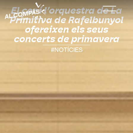
El cor i l’orquestra de La
Primitiva de Rafelbunyol
ofereixen els seus
concerts de primavera
#NOTÍCIES