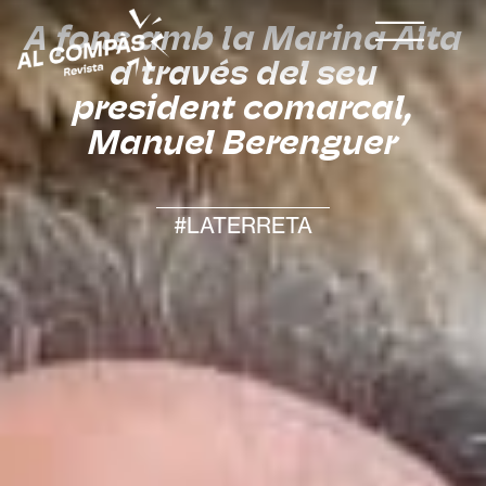
A fons amb la Marina Alta
a través del seu
president comarcal,
Manuel Berenguer
#LATERRETA