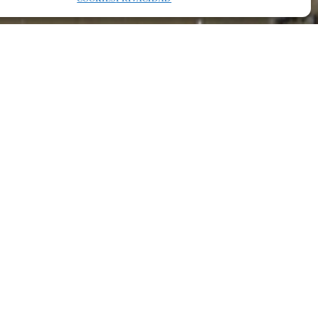
os, muchos de nuestros municipios viven en una pesadilla
 ha herido también a nuestras sociedades musicales. Se han
o su instrumental, escuelas de música, auditorios y archivos
icos tesoros, como partituras centenarias.
idaridad. Al grito de auxilio acudieron sin pensarlo las
alenciana, de toda España y parte de Europa. Desde que
ibido también una emocionante respuesta de empresas, de
co.
silencio que deja la catástrofe. Por ayudarnos a recuperar
iedades musicales. Por hacernos saber que en esta tierra la