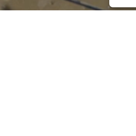
Desde que se desbocaron los rí
cubierta de lodo. La catástrofe
perdido salas de ensayo con tod
históricos que contenían autént
En medio del dolor brotó la sol
agrupaciones de la Comunitat V
ocurrió la tragedia hemos rec
asociaciones y de todo el públi
Por combatir a nuestro lado el 
nuestros pueblos y nuestras soc
música nunca dejará de sonar.