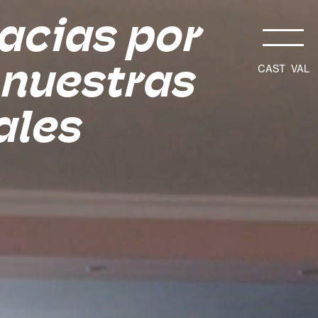
racias por
 nuestras
CAST
VAL
ales