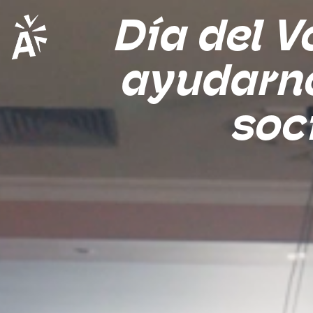
Día del V
ayudarno
soc