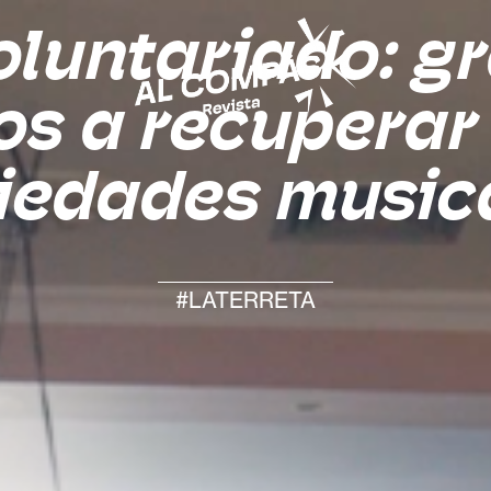
oluntariado: g
s a recuperar
iedades music
#LATERRETA