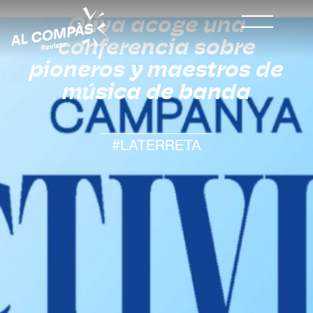
Oliva acoge una
conferencia sobre
pioneros y maestros de
música de banda
#LATERRETA