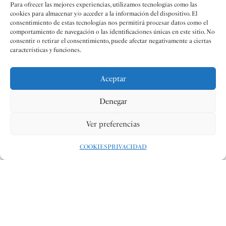
Para ofrecer las mejores experiencias, utilizamos tecnologías como las
cookies para almacenar y/o acceder a la información del dispositivo. El
consentimiento de estas tecnologías nos permitirá procesar datos como el
comportamiento de navegación o las identificaciones únicas en este sitio. No
consentir o retirar el consentimiento, puede afectar negativamente a ciertas
características y funciones.
Aceptar
Denegar
Ver preferencias
COOKIES
PRIVACIDAD
Redacción
21 MAY 2026
#LATERRETA
COMPARTIR: