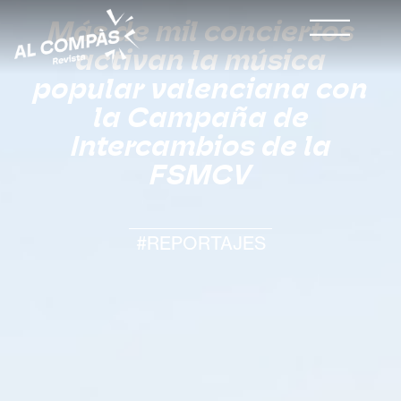
Más de mil conciertos
activan la música
popular valenciana con
la Campaña de
Intercambios de la
FSMCV
#REPORTAJES