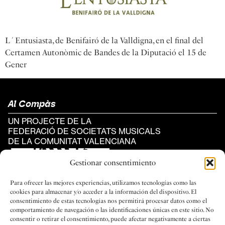
L´Entusiasta, de Benifairó de la Valldigna, en el final del
Certamen Autonòmic de Bandes de la Diputació el 15 de
Gener
Al Compàs
UN PROJECTE DE LA
FEDERACIÓ DE SOCIETATS MUSICALS
DE LA COMUNITAT VALENCIANA
Gestionar consentimiento
Para ofrecer las mejores experiencias, utilizamos tecnologías como las
cookies para almacenar y/o acceder a la información del dispositivo. El
consentimiento de estas tecnologías nos permitirá procesar datos como el
Categories
comportamiento de navegación o las identificaciones únicas en este sitio. No
consentir o retirar el consentimiento, puede afectar negativamente a ciertas
#REPORTATGES