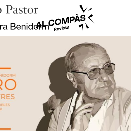
o Pastor
era Benidorm