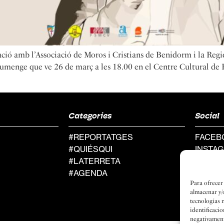
ració amb l’Associació de Moros i Cristians de Benidorm i la Re
iumenge que ve 26 de març a les 18.00 en el Centre Cultural de 
Categories
Social
#REPORTATGES
FACEB
#QUIÉSQUI
INSTA
#LATERRETA
#AGENDA
Para ofrecer
almacenar y/
tecnologías 
identificacio
negativamente