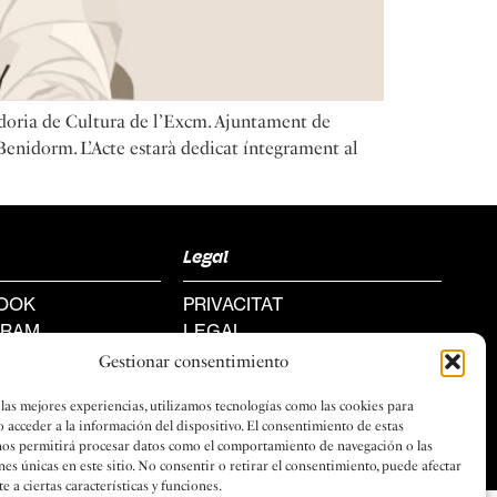
gidoria de Cultura de l’Excm. Ajuntament de
Benidorm. L’Acte estarà dedicat íntegrament al
Legal
OOK
PRIVACITAT
GRAM
LEGAL
COOKIES
Gestionar consentimiento
 las mejores experiencias, utilizamos tecnologías como las cookies para
o acceder a la información del dispositivo. El consentimiento de estas
nos permitirá procesar datos como el comportamiento de navegación o las
nes únicas en este sitio. No consentir o retirar el consentimiento, puede afectar
 a ciertas características y funciones.