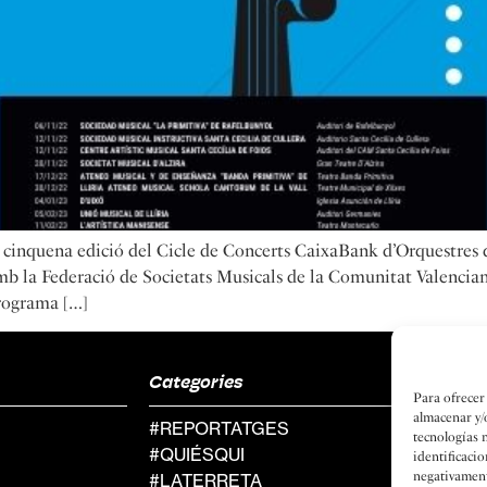
cinquena edició del Cicle de Concerts CaixaBank d’Orquestres de
 la Federació de Societats Musicals de la Comunitat Valenciana
rograma […]
Categories
Social
Para ofrecer
almacenar y/
#REPORTATGES
FACEB
tecnologías 
#QUIÉSQUI
INSTA
identificacio
negativamente
#LATERRETA