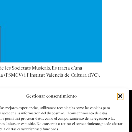
 les Societats Musicals. Es tracta d’una
 (FSMCV) i l’Institut Valencià de Cultura (IVC).
Gestionar consentimiento
Legal
 las mejores experiencias, utilizamos tecnologías como las cookies para
o acceder a la información del dispositivo. El consentimiento de estas
OOK
PRIVACITAT
nos permitirá procesar datos como el comportamiento de navegación o las
GRAM
LEGAL
nes únicas en este sitio. No consentir o retirar el consentimiento, puede afectar
 a ciertas características y funciones.
COOKIES