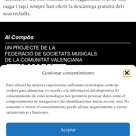
ragga i rap, i sempre han oferit la descàrrega gratuïta dels
seus treballs.
Al Compàs
UN PROJECTE DE LA
FEDERACIÓ DE SOCIETATS MUSICALS
DE LA COMUNITAT VALENCIANA
Gestionar consentimiento
Para ofrecer las mejores experiencias, utilizamos tecnologías como las
cookies para almacenar y/o acceder a la información del dispositivo. El
consentimiento de estas tecnologías nos permitirá procesar datos como el
Categories
comportamiento de navegación o las identificaciones únicas en este sitio. No
consentir o retirar el consentimiento, puede afectar negativamente a ciertas
#REPORTATGES
características y funciones.
#QUIÉSQUI
#LATERRETA
Aceptar
#AGENDA