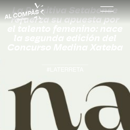
La Primitiva Setabense
refuerza su apuesta por
el talento femenino: nace
la segunda edición del
Concurso Medina Xateba
#LATERRETA