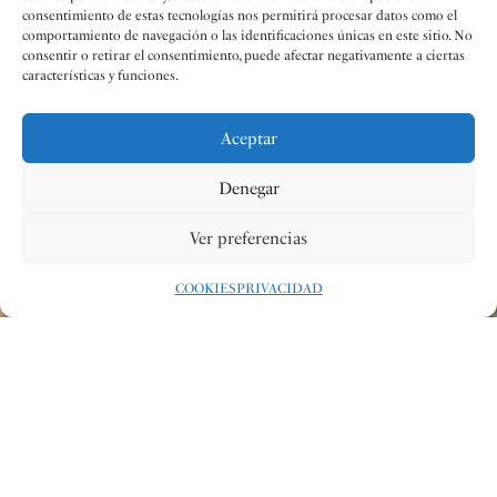
consentimiento de estas tecnologías nos permitirá procesar datos como el
comportamiento de navegación o las identificaciones únicas en este sitio. No
consentir o retirar el consentimiento, puede afectar negativamente a ciertas
características y funciones.
Aceptar
Denegar
Ver preferencias
COOKIES
PRIVACIDAD
Redacción
28 FEB 2024
#LATERRETA
COMPARTIR:
La Banda Simfònica de Dones de la Federación de Sociedades