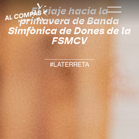
El viaje hacia la
primavera de Banda
Simfònica de Dones de la
FSMCV
#LATERRETA