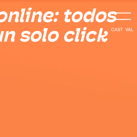
nline: todos
n solo click
CAST
VAL