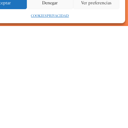
ceptar
Denegar
Ver preferencias
COOKIES
PRIVACIDAD
sicales de la Comunitat Valenciana pone a un solo click
patrimonio más valioso: los discos y las partituras que ha
 los sellos FSMCV Prouccions y FSMCV Edicions.
la web de la Federación y se puede acceder a él a través de
 superior derecho de la página de inicio.