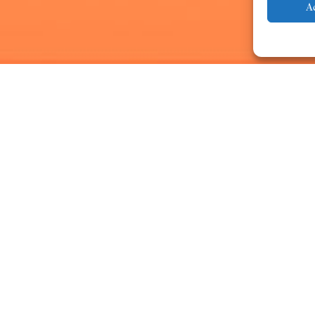
A
La Federación de Sociedades Mu
de distancia buena parte de su 
publicado hasta la fecha bajo
Este
nuevo espacio
se aloja en 
la pestaña situada en el margen