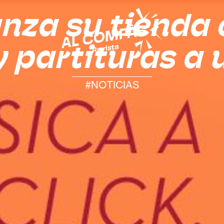
nza su tienda o
y partituras a u
#NOTICIAS