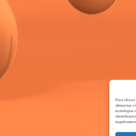
Para ofrecer
almacenar y/
tecnologías 
identificacio
negativamente