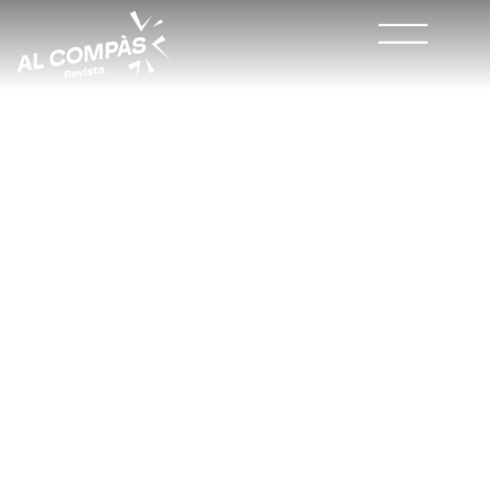
Convocado el XX
Concurso de
Composición de
Pasodobles Falleros de
Alzira
#NOTICIAS