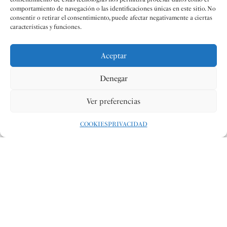
comportamiento de navegación o las identificaciones únicas en este sitio. No
consentir o retirar el consentimiento, puede afectar negativamente a ciertas
características y funciones.
Aceptar
Denegar
Ver preferencias
COOKIES
PRIVACIDAD
Redacción
25 JUL 2022
#NOTICIAS
COMPARTIR:
La Junta Local Fallera de Alzira y la Societat Musical d’Alzira
han convocado la XX edición del Concurso de Composición