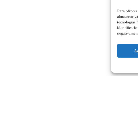
Para ofrecer
almacenar y/
tecnologías 
identificacio
negativamente
A
La gran cita musical que se viv
celebración anual de la Asambl
Comunidad Valenciana y la XXI