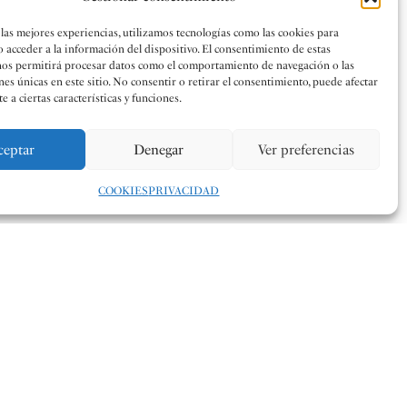
 las mejores experiencias, utilizamos tecnologías como las cookies para
o acceder a la información del dispositivo. El consentimiento de estas
nos permitirá procesar datos como el comportamiento de navegación o las
nes únicas en este sitio. No consentir o retirar el consentimiento, puede afectar
 a ciertas características y funciones.
ceptar
Denegar
Ver preferencias
COOKIES
PRIVACIDAD
ió el pasado sábado en Segorbe acogía la primera
ea General de la Federación de Sociedades Musicales de la
II Trobada de bandas del Alto Palancia.