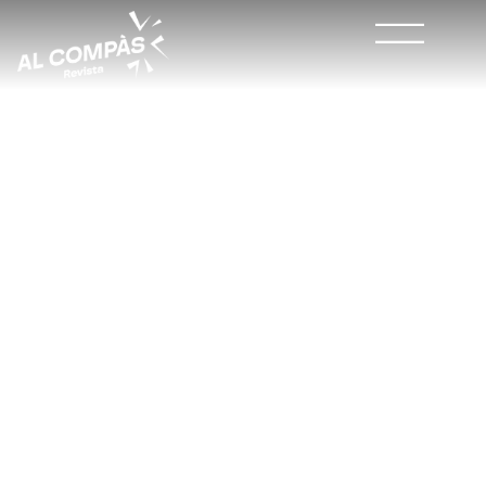
Marc Úbeda (ZOO): «me
llena poder llevar la
educación musical a
pueblos pequeños»
#QUIÉNESQUIÉN