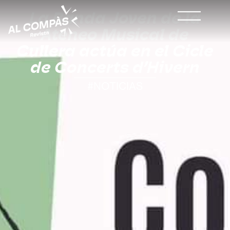
La Banda Joven de la
Ateneo Musical de
Cullera actúa en el Cicle
de Concerts d’Hivern
#NOTICIAS