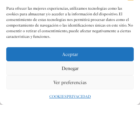
Para ofrecer las mejores experiencias, utilizamos tecnologías como las
cookies para almacenar y/o acceder a la información del dispositivo. El
consentimiento de estas tecnologías nos permitirá procesar datos como el
comportamiento de navegación o las identificaciones únicas en este sitio. No
consentir o retirar el consentimiento, puede afectar negativamente a ciertas
características y funciones.
Aceptar
Denegar
Ver preferencias
COOKIES
PRIVACIDAD
Redacción
30 ENE 2024
#NOTICIAS
COMPARTIR: