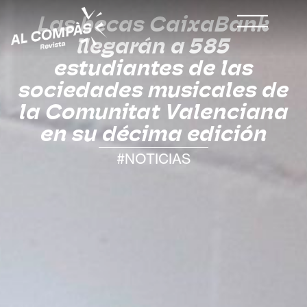
Las becas CaixaBank
llegarán a 585
estudiantes de las
sociedades musicales de
la Comunitat Valenciana
en su décima edición
#NOTICIAS