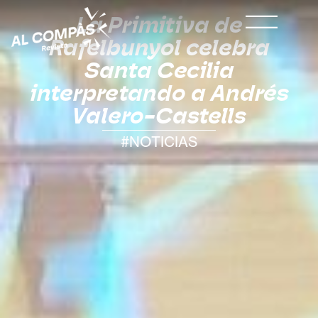
La Primitiva de
Rafelbunyol celebra
Santa Cecilia
interpretando a Andrés
Valero-Castells
#NOTICIAS