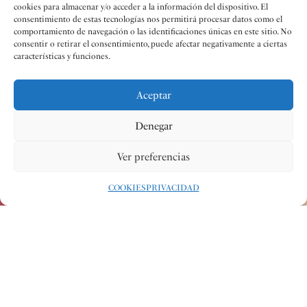
cookies para almacenar y/o acceder a la información del dispositivo. El
consentimiento de estas tecnologías nos permitirá procesar datos como el
comportamiento de navegación o las identificaciones únicas en este sitio. No
consentir o retirar el consentimiento, puede afectar negativamente a ciertas
características y funciones.
Aceptar
Denegar
Ver preferencias
COOKIES
PRIVACIDAD
Redacción
09 JUN 2023
#AUDIOS
,
#NOTICIAS
COMPARTIR:
El pasado fin de semana, la Unión Musical de Llanera de