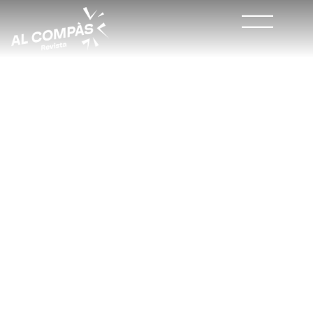
La Sociedad Ateneo
Musical de Cullera
ofertará becas para
estudios de grado
profesional de música
#NOTICIAS