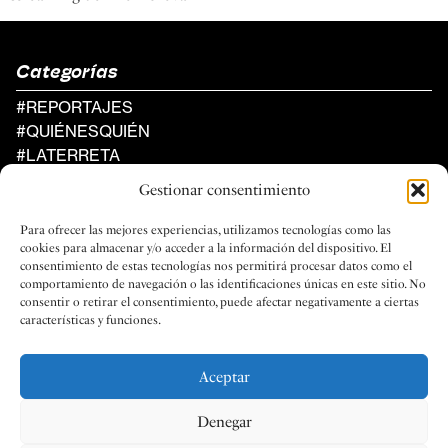
Categorías
#REPORTAJES
#QUIÉNESQUIÉN
#LATERRETA
#AGENDA
Gestionar consentimiento
Al Compàs
Para ofrecer las mejores experiencias, utilizamos tecnologías como las
UN PROYECTO DE LA FEDERACIÓN
cookies para almacenar y/o acceder a la información del dispositivo. El
DE SOCIEDADES MUSICALES
consentimiento de estas tecnologías nos permitirá procesar datos como el
DE LA COMUNIDAD VALENCIANA
comportamiento de navegación o las identificaciones únicas en este sitio. No
consentir o retirar el consentimiento, puede afectar negativamente a ciertas
características y funciones.
Aceptar
Social
Legal
Denegar
FACEBOOK
PRIVACIDAD