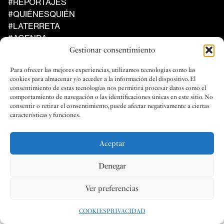
#REPORTAJES
#QUIÉNESQUIÉN
#LATERRETA
#AGENDA
Gestionar consentimiento
Al Compàs
UN PROYECTO DE LA FEDERACIÓN
Para ofrecer las mejores experiencias, utilizamos tecnologías como las
DE SOCIEDADES MUSICALES
cookies para almacenar y/o acceder a la información del dispositivo. El
DE LA COMUNIDAD VALENCIANA
consentimiento de estas tecnologías nos permitirá procesar datos como el
comportamiento de navegación o las identificaciones únicas en este sitio. No
consentir o retirar el consentimiento, puede afectar negativamente a ciertas
características y funciones.
Aceptar
Social
Legal
Denegar
FACEBOOK
PRIVACIDAD
INSTAGRAM
LEGAL
Ver preferencias
COOKIES
COOKIES
PRIVACIDAD