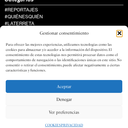
Categorías
#REPORTAJES
#QUIÉNESQUIÉN
#LATERRETA
#AGENDA
Gestionar consentimiento
Al Compàs
Para ofrecer las mejores experiencias, utilizamos tecnologías como las
UN PROYECTO DE LA FEDERACIÓN
cookies para almacenar y/o acceder a la información del dispositivo. El
DE SOCIEDADES MUSICALES
consentimiento de estas tecnologías nos permitirá procesar datos como el
DE LA COMUNIDAD VALENCIANA
comportamiento de navegación o las identificaciones únicas en este sitio. No
consentir o retirar el consentimiento, puede afectar negativamente a ciertas
características y funciones.
Aceptar
Social
Legal
Denegar
FACEBOOK
PRIVACIDAD
INSTAGRAM
LEGAL
Ver preferencias
COOKIES
COOKIES
PRIVACIDAD