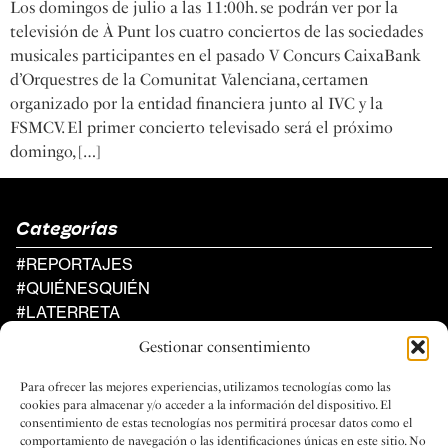
Los domingos de julio a las 11:00h. se podrán ver por la
televisión de À Punt los cuatro conciertos de las sociedades
musicales participantes en el pasado V Concurs CaixaBank
d’Orquestres de la Comunitat Valenciana, certamen
organizado por la entidad financiera junto al IVC y la
FSMCV. El primer concierto televisado será el próximo
domingo, […]
Categorías
#REPORTAJES
#QUIÉNESQUIÉN
#LATERRETA
#AGENDA
Gestionar consentimiento
Al Compàs
Para ofrecer las mejores experiencias, utilizamos tecnologías como las
UN PROYECTO DE LA FEDERACIÓN
cookies para almacenar y/o acceder a la información del dispositivo. El
DE SOCIEDADES MUSICALES
consentimiento de estas tecnologías nos permitirá procesar datos como el
DE LA COMUNIDAD VALENCIANA
comportamiento de navegación o las identificaciones únicas en este sitio. No