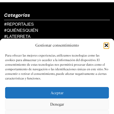
Categorías
#REPORTAJES
#QUIÉNESQUIÉN
#LATERRETA
#AGENDA
Gestionar consentimiento
Al Compàs
Para ofrecer las mejores experiencias, utilizamos tecnologías como las
UN PROYECTO DE LA FEDERACIÓN
cookies para almacenar y/o acceder a la información del dispositivo. El
DE SOCIEDADES MUSICALES
consentimiento de estas tecnologías nos permitirá procesar datos como el
DE LA COMUNIDAD VALENCIANA
comportamiento de navegación o las identificaciones únicas en este sitio. No
consentir o retirar el consentimiento, puede afectar negativamente a ciertas
características y funciones.
Aceptar
Social
Legal
Denegar
FACEBOOK
PRIVACIDAD