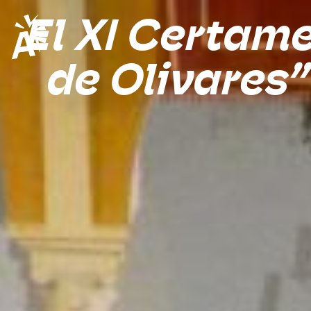
El XI Certam
de Olivares