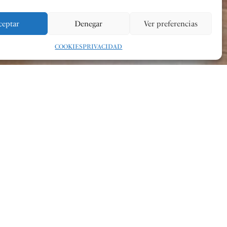
ceptar
Denegar
Ver preferencias
COOKIES
PRIVACIDAD
ongreso Internacional de Trombón de Bétera. El
s de la concejalía de Cultura, ha puesto en marcha los
zadores de este Congreso: el vecino de Bétera
Inda Bonet
y
Spanish Brass
, así como en colaboración con el Centre
 tercera edición tendrá lugar los días 10, 11 y 12 de mayo
as instalaciones cedidas por el Consistorio al CAM de
a en nuestro municipio y se va consolidando en el