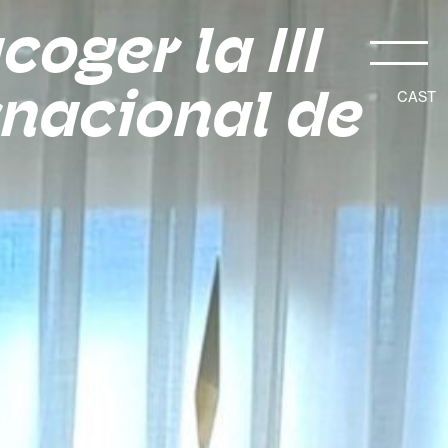
oger la III
rnacional de
CAST