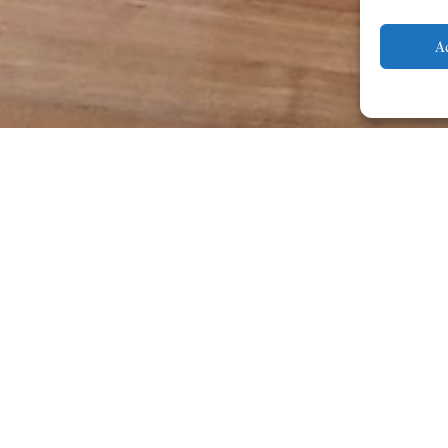
A
Llega la tercera edición del C
Ayuntamiento de Bétera, a travé
preparativos junto a los organi
el prestigioso grupo de cámara
Artístic Musical de Bétera. Esta
en la Casa de la Cultura y en l
Bétera.
«El Congreso va cogiendo fuerz