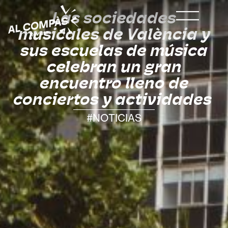
Las sociedades
musicales de València y
sus escuelas de música
celebran un gran
encuentro lleno de
conciertos y actividades
#NOTICIAS