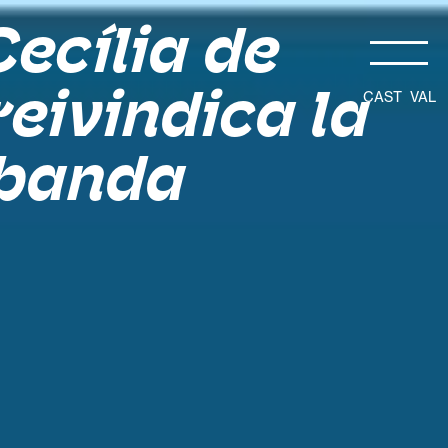
ecília de
reivindica la
CAST
VAL
 banda