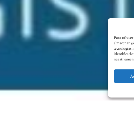
Para ofrecer
almacenar y/
tecnologías 
identificacio
negativamente
A