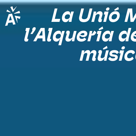
La Unió 
l’Alquería d
músic