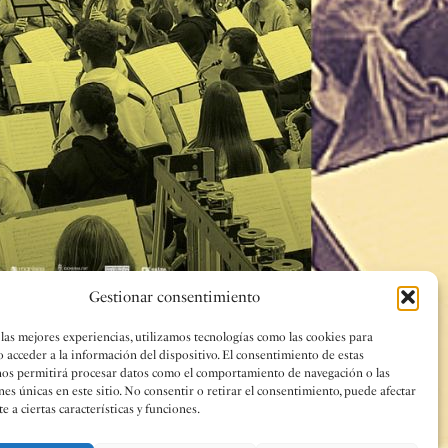
Gestionar consentimiento
 las mejores experiencias, utilizamos tecnologías como las cookies para
o acceder a la información del dispositivo. El consentimiento de estas
nos permitirá procesar datos como el comportamiento de navegación o las
nes únicas en este sitio. No consentir o retirar el consentimiento, puede afectar
 a ciertas características y funciones.