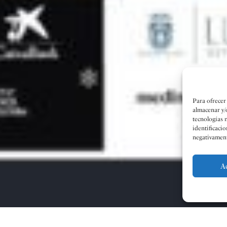
Para ofrecer
almacenar y/
tecnologías 
identificacio
negativamente
A