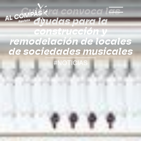
Cultura convoca las
ayudas para la
construcción y
remodelación de locales
de sociedades musicales
#NOTICIAS