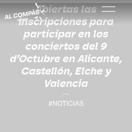
Abiertas las
inscripciones para
participar en los
conciertos del 9
d’Octubre en Alicante,
Castellón, Elche y
Valencia
#NOTICIAS